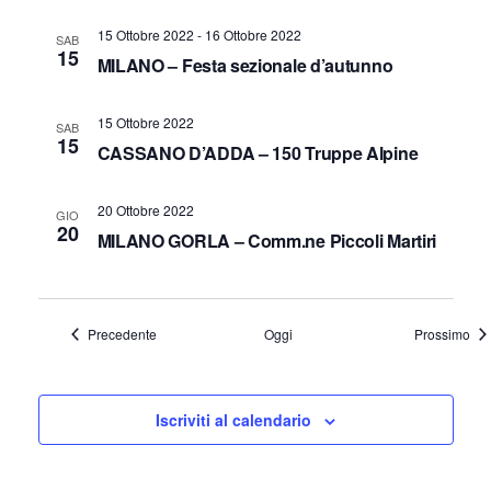
a
15 Ottobre 2022
-
16 Ottobre 2022
v
SAB
15
MILANO – Festa sezionale d’autunno
i
g
15 Ottobre 2022
SAB
a
15
CASSANO D’ADDA – 150 Truppe Alpine
z
i
20 Ottobre 2022
GIO
20
MILANO GORLA – Comm.ne Piccoli Martiri
o
n
e
Eventi
Eve
Precedente
Oggi
Prossimo
Iscriviti al calendario