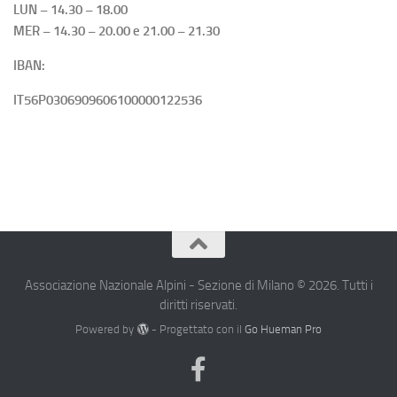
LUN – 14.30 – 18.00
MER – 14.30 – 20.00 e 21.00 – 21.30
IBAN:
IT56P0306909606100000122536
Associazione Nazionale Alpini - Sezione di Milano © 2026. Tutti i
diritti riservati.
Powered by
- Progettato con il
Go Hueman Pro