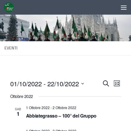
Sotto il contenuto
EVENTI
01/10/2022
 - 
22/10/2022
E
E
Cerca
Lista
v
v
Seleziona
Ottobre 2022
la
e
e
data.
n
1 Ottobre 2022
-
2 Ottobre 2022
SAB
n
1
Abbiategrasso – 100° del Gruppo
t
t
o
i
1 Ottobre 2022
-
2 Ottobre 2022