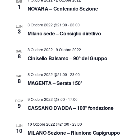
SAB
V
1
R
NOVARA – Centenario Sezione
i
i
s
3 Ottobre 2022 @21:00
-
23:00
c
LUN
t
3
Milano sede – Consiglio direttivo
e
e
r
N
8 Ottobre 2022
-
9 Ottobre 2022
SAB
c
8
a
Cinisello Balsamo – 90° del Gruppo
a
v
e
i
8 Ottobre 2022 @21:00
-
23:00
SAB
8
MAGENTA – Serata 150°
v
g
a
i
9 Ottobre 2022 @8:00
-
17:00
DOM
z
s
9
CASSANO D’ADDA – 100° fondazione
i
t
o
e
10 Ottobre 2022 @21:00
-
23:00
LUN
n
10
N
MILANO Sezione – Riunione Capigruppo
e