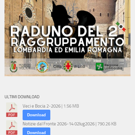
ULTIMI DOWNLOAD
Veci e Bocia 2-2026
| 1.56 MB
Download
Notizie dal Fronte 2026-14 02lug2026
| 790.26 KB
Download