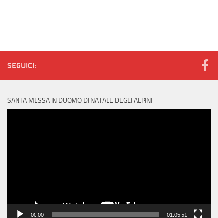
SEGUICI:
SANTA MESSA IN DUOMO DI NATALE DEGLI ALPINI
Video
Player
00:00
01:05:51