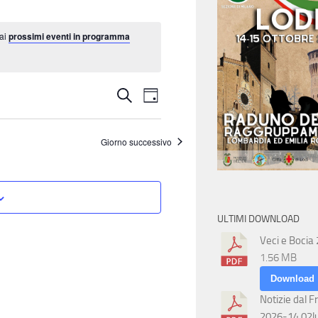
 ai
prossimi eventi in programma
E
E
Cerca
Giorno
v
v
Giorno successivo
e
e
n
n
t
ULTIMI DOWNLOAD
t
o
Veci e Bocia
1.56 MB
V
i
Download
i
Notizie dal F
R
2026-14 02l