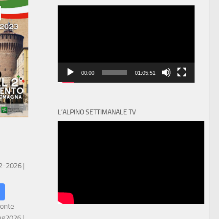
Video
Player
00:00
01:05:51
L’ALPINO SETTIMANALE TV
 2-2026
|
ronte
ug2026
|