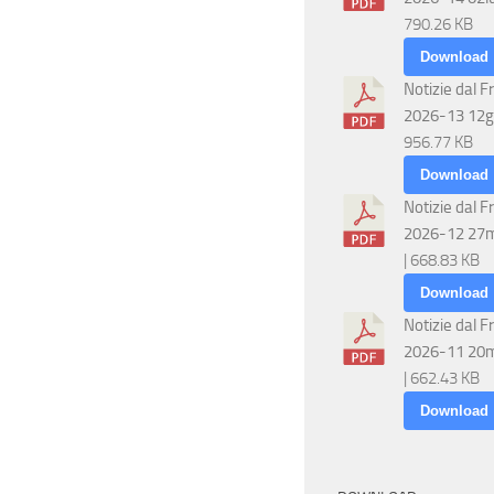
s
790.26 KB
i
t
Download
c
e
Notizie dal F
2026-13 12g
N
e
956.77 KB
Download
a
r
Notizie dal F
v
2026-12 27
c
| 668.83 KB
i
Download
a
g
Notizie dal F
e
2026-11 20
a
| 662.43 KB
z
v
Download
i
i