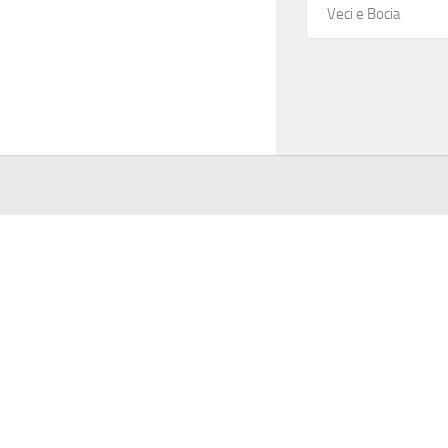
z
Veci e Bocia
i
o
n
e