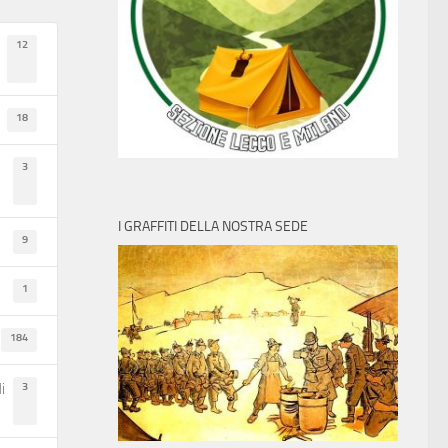
12
18
3
I GRAFFITI DELLA NOSTRA SEDE
9
1
184
3
i