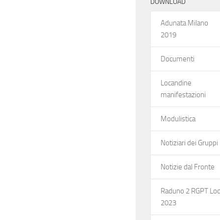
o
DOWNLOAD
s
n
Adunata Milano
t
2019
e
e
Documenti
N
Locandine
manifestazioni
a
Modulistica
v
Notiziari dei Gruppi
i
Notizie dal Fronte
g
Raduno 2 RGPT Lod
a
2023