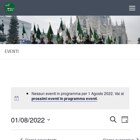
Sotto il contenuto
EVENTI
Nessun eventi in programma per 1 Agosto 2022. Vai ai
prossimi eventi in programma eventi
.
01/08/2022
E
E
Cerca
Giorno
v
v
Seleziona
la
e
e
Giorno precedente
Giorno successivo