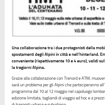
Una collaborazione tra i due protagonisti della mobil
spostamenti degli Alpini in città e nell’hinterland. E
conveniente (rispettivamente 10 e 4 euro), validi su
la tregiorni Alpina.
Grazie alla collaborazione con Trenord e ATM, muover
sarà un problema per gli Alpini che parteciperanno all
programma dal 10 al 12 maggio nel capoluogo lombardo
edizione limitata, tagliandi di viaggio ad hoc e a prezz
di trasporti urbana e suburbana.