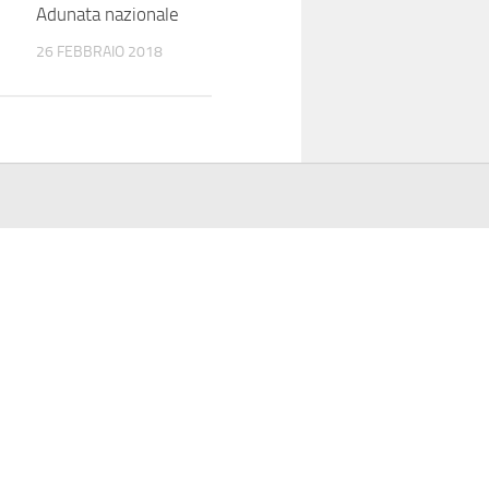
Adunata nazionale
medaglia e il manif
26 FEBBRAIO 2018
7 MAGGIO 2018