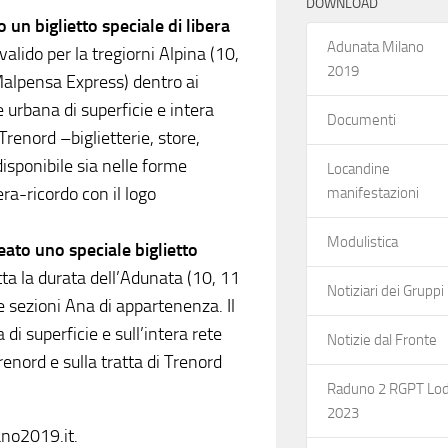
DOWNLOAD
un biglietto speciale di libera
Adunata Milano
è valido per la tregiorni Alpina (10,
2019
 Malpensa Express) dentro ai
e urbana di superficie e intera
Documenti
Trenord –biglietterie, store,
disponibile sia nelle forme
Locandine
era-ricordo con il logo
manifestazioni
Modulistica
ato uno speciale biglietto
utta la durata dell’Adunata (10, 11
Notiziari dei Gruppi
 sezioni Ana di appartenenza. Il
di superficie e sull’intera rete
Notizie dal Fronte
enord e sulla tratta di Trenord
Raduno 2 RGPT Lod
2023
no2019.it.