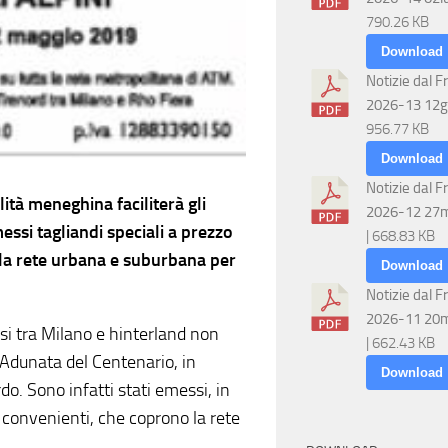
790.26 KB
Download
Notizie dal F
2026-13 12g
956.77 KB
Download
Notizie dal F
ità meneghina faciliterà gli
2026-12 27
messi tagliandi speciali a prezzo
| 668.83 KB
lla rete urbana e suburbana per
Download
Notizie dal F
2026-11 20
si tra Milano e hinterland non
| 662.43 KB
’Adunata del Centenario, in
Download
. Sono infatti stati emessi, in
i convenienti, che coprono la rete