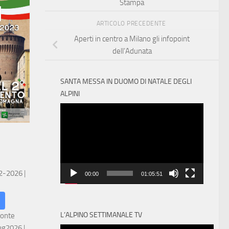
Stampa
ARTICOLO PRECEDENTE
Aperti in centro a Milano gli infopoint
dell’Adunata
SANTA MESSA IN DUOMO DI NATALE DEGLI
ALPINI
Video
Player
 2-2026
|
00:00
01:05:51
L’ALPINO SETTIMANALE TV
ronte
ug2026
|