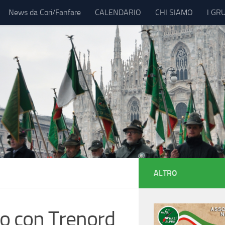
News da Cori/Fanfare
CALENDARIO
CHI SIAMO
I GR
ALTRO
io con Trenord