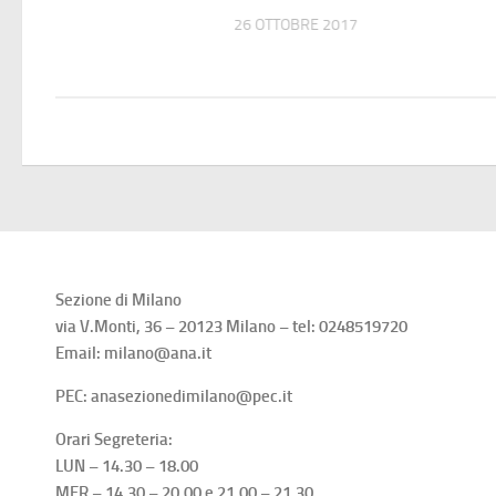
O 2018
26 OTTOBRE 2017
Sezione di Milano
via V.Monti, 36 – 20123 Milano – tel: 0248519720
Email: milano@ana.it
PEC: anasezionedimilano@pec.it
Orari Segreteria:
LUN – 14.30 – 18.00
MER – 14.30 – 20.00 e 21.00 – 21.30