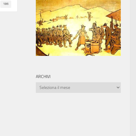
186
ARCHIVI
Archivi
0
0
O (10-11-12
Presentato il logo dell’Adunata
rso per la
del Centenario, a Milano nel