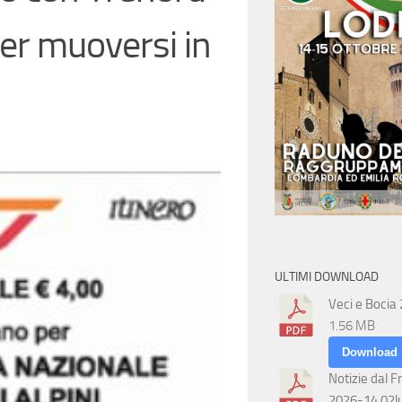
per muoversi in
ULTIMI DOWNLOAD
Veci e Bocia
1.56 MB
Download
Notizie dal F
2026-14 02l