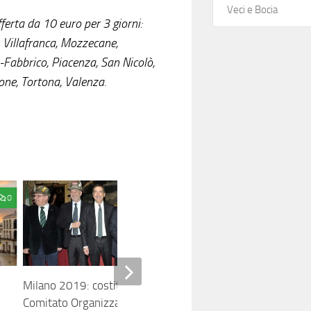
Veci e Bocia
offerta da 10 euro per 3 giorni:
 Villafranca, Mozzecane,
-Fabbrico, Piacenza, San Nicolò,
one, Tortona, Valenza.
0
0
Milano 2019: costituito il
ADUNATA DI MILAN
Comitato Organizzatore della 92ª
maggio 2019) Conco