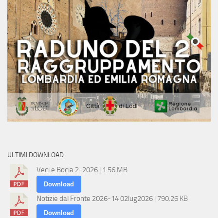
ULTIMI DOWNLOAD
Veci e Bocia 2-2026
| 1.56 MB
Download
Notizie dal Fronte 2026-14 02lug2026
| 790.26 KB
Download