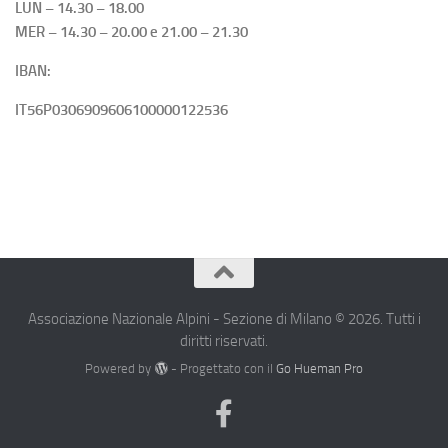
LUN – 14.30 – 18.00
MER – 14.30 – 20.00 e 21.00 – 21.30
IBAN:
IT56P0306909606100000122536
Associazione Nazionale Alpini - Sezione di Milano © 2026. Tutti i
diritti riservati.
Powered by
- Progettato con il
Go Hueman Pro