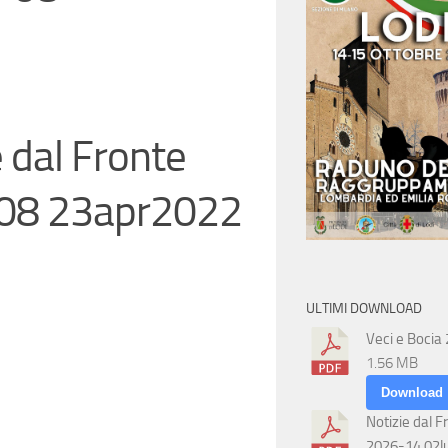
e dal Fronte
08 23apr2022
ULTIMI DOWNLOAD
Veci e Bocia
1.56 MB
Download
Notizie dal F
2026-14 02l