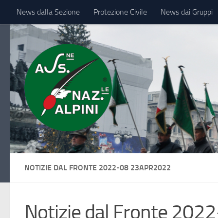
News dalla Sezione
Protezione Civile
News dai Gruppi
Sotto il contenuto
IL VESSILLO
NOTIZIE DAL FRONTE 2022-08 23APR2022
Notizie dal Fronte 202