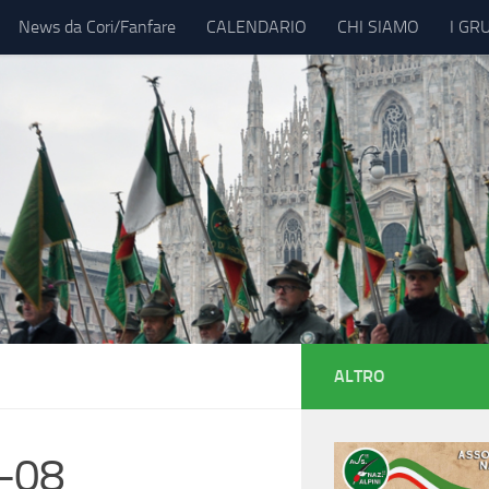
News da Cori/Fanfare
CALENDARIO
CHI SIAMO
I GR
ALTRO
2-08