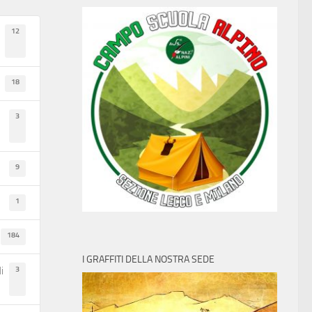
12
18
3
9
1
184
I GRAFFITI DELLA NOSTRA SEDE
3
i