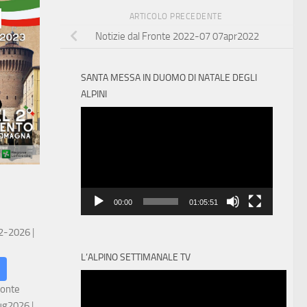
ARTICOLO PRECEDENTE
Notizie dal Fronte 2022-07 07apr2022
SANTA MESSA IN DUOMO DI NATALE DEGLI
ALPINI
Video
Player
00:00
01:05:51
 2-2026
|
L’ALPINO SETTIMANALE TV
ronte
ug2026
|