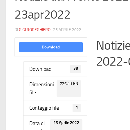
23apr2022
DI
GIGI RODEGHIERO
·
25 APRILE 2022
Notizi
Download
2022-
Download
38
Dimensioni
726.11 KB
file
Conteggio file
1
Data di
25 Aprile 2022