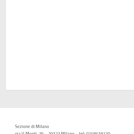
Sezione di Milano
via V.Monti, 36 – 20123 Milano – tel: 0248519720