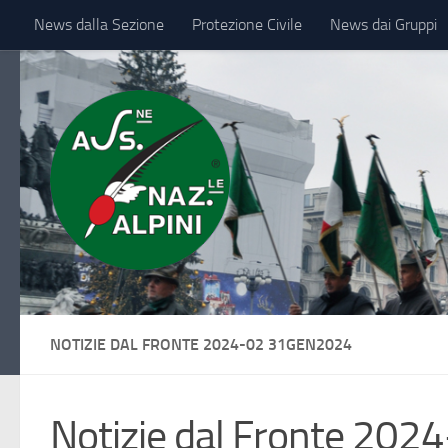
News dalla Sezione
Protezione Civile
News dai Gruppi
Sotto il contenuto
IL VESSILLO
NOTIZIE DAL FRONTE 2024-02 31GEN2024
Notizie dal Fronte 202