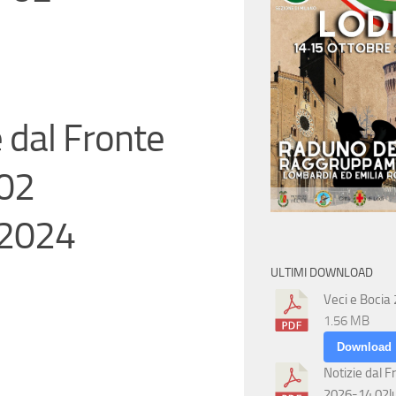
e dal Fronte
02
2024
ULTIMI DOWNLOAD
Veci e Bocia
1.56 MB
Download
Notizie dal F
2026-14 02l