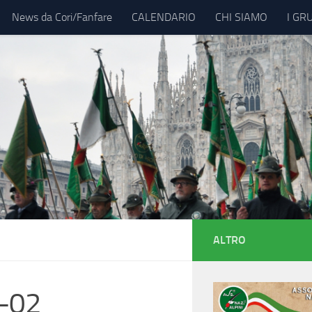
News da Cori/Fanfare
CALENDARIO
CHI SIAMO
I GR
ALTRO
4-02