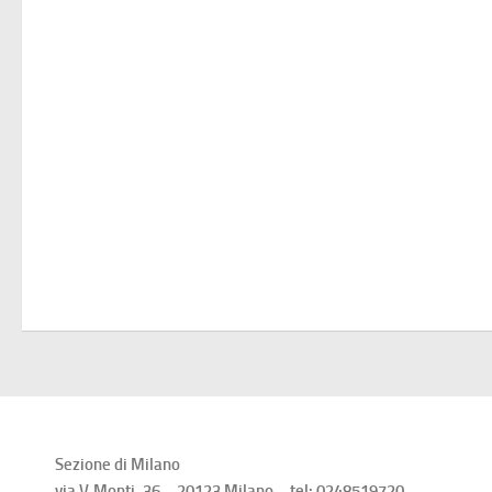
Sezione di Milano
via V.Monti, 36 – 20123 Milano – tel: 0248519720