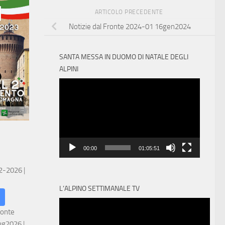
ARTICOLO PRECEDENTE
Notizie dal Fronte 2024-01 16gen2024
SANTA MESSA IN DUOMO DI NATALE DEGLI
ALPINI
Video
Player
00:00
01:05:51
 2-2026
|
L’ALPINO SETTIMANALE TV
ronte
ug2026
|