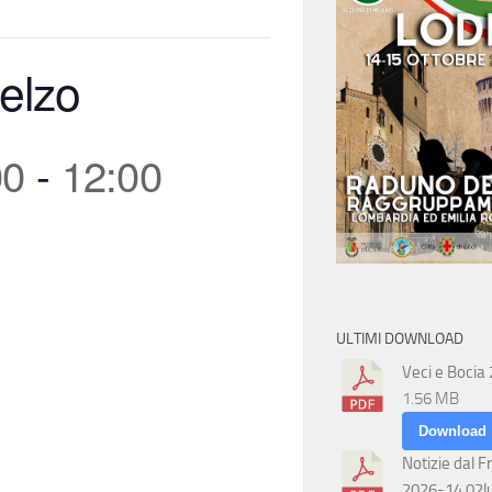
elzo
00
-
12:00
ULTIMI DOWNLOAD
Veci e Bocia
1.56 MB
Download
Notizie dal F
2026-14 02l