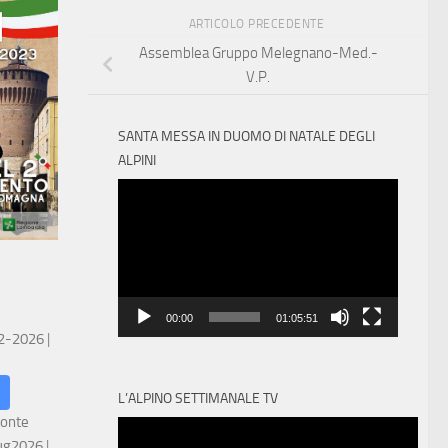
ARTICOLO PRECEDENTE
Assemblea Gruppo Melegnano-Med.-
V.P.
SANTA MESSA IN DUOMO DI NATALE DEGLI
ALPINI
Video
Player
00:00
01:05:51
 2-2026
|
L’ALPINO SETTIMANALE TV
ronte
ug2026
|