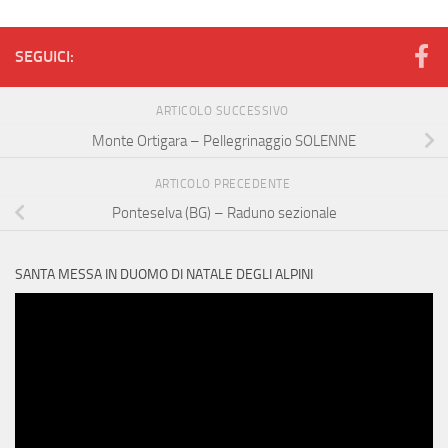
SEGUICI:
ARTICOLO SUCCESSIVO
Monte Ortigara – Pellegrinaggio SOLENNE
ARTICOLO PRECEDENTE
Ponteselva (BG) – Raduno sezionale
SANTA MESSA IN DUOMO DI NATALE DEGLI ALPINI
Video
Player