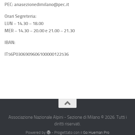
PEC: anasezionedimilano@pec.it
Orari Segreteria:
LUN – 14.30 – 18.00
MER – 14.30 – 20.00 e 21.00 – 21.30
IBAN:
IT56P0306909606100000122536
Associazione Nazionale Alpini - Sezione di Milano © 2026. Tutti i
diritti riservati.
Powered by
- Progettato con il
Go Hueman Pro