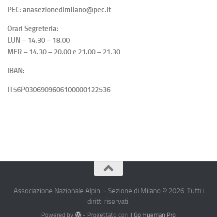
PEC: anasezionedimilano@pec.it
Orari Segreteria:
LUN – 14.30 – 18.00
MER – 14.30 – 20.00 e 21.00 – 21.30
IBAN:
IT56P0306909606100000122536
Associazione Nazionale Alpini - Sezione di Milano © 2026. Tutti i
diritti riservati.
Powered by
- Progettato con il
Go Hueman Pro