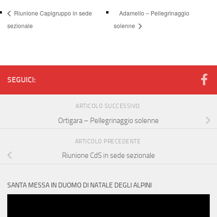
Riunione Capigruppo in sede
Adamello – Pellegrinaggio
sezionale
solenne
SEGUICI:
ARTICOLO SUCCESSIVO
Ortigara – Pellegrinaggio solenne
ARTICOLO PRECEDENTE
Riunione CdS in sede sezionale
SANTA MESSA IN DUOMO DI NATALE DEGLI ALPINI
Video
Player