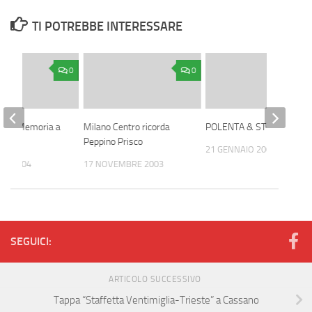
TI POTREBBE INTERESSARE
0
0
 della Memoria a
Milano Centro ricorda
POLENTA & STORIA
Peppino Prisco
21 GENNAIO 2004
IO 2004
17 NOVEMBRE 2003
SEGUICI:
ARTICOLO SUCCESSIVO
Tappa “Staffetta Ventimiglia-Trieste” a Cassano