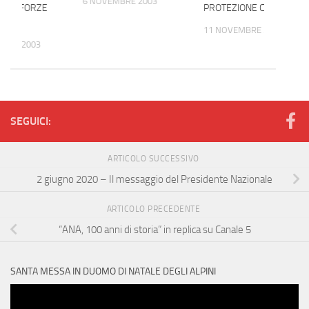
6 NOVEMBRE 2003
ELLE FORZE
PROTEZIONE CIVILE
11 NOVEMBRE 2003
MBRE 2003
SEGUICI:
ARTICOLO SUCCESSIVO
2 giugno 2020 – Il messaggio del Presidente Nazionale
ARTICOLO PRECEDENTE
“ANA, 100 anni di storia” in replica su Canale 5
SANTA MESSA IN DUOMO DI NATALE DEGLI ALPINI
Video
Player