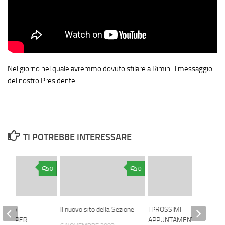
Nel giorno nel quale avremmo dovuto sfilare a Rimini il messaggio
del nostro Presidente.
TI POTREBBE INTERESSARE
0
0
TA LA
Il nuovo sito della Sezione
I PROSSIMI
ATA, PER
APPUNTAMENTI DELLA