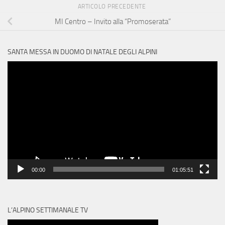
ARTICOLO PRECEDENTE
MI Centro – Invito alla “Promoserata”
SANTA MESSA IN DUOMO DI NATALE DEGLI ALPINI
Video
Player
00:00
01:05:51
L’ALPINO SETTIMANALE TV