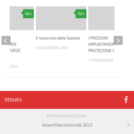
0
0
TA LA
Il nuovo sito della Sezione
I PROSSIMI
ATA, PER
APPUNTAMENTI DELLA
6 NOVEMBRE 2003
ELLE FORZE
PROTEZIONE CIVILE
11 NOVEMBRE 2003
MBRE 2003
SEGUICI:
ARTICOLO SUCCESSIVO
Assemblea sezionale 2023