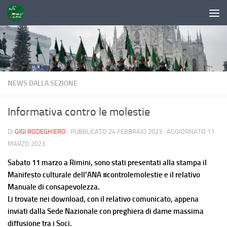
Sotto il contenuto
NEWS DALLA SEZIONE
Informativa contro le molestie
DI
GIGI RODEGHIERO
· PUBBLICATO
24 FEBBRAIO 2023
· AGGIORNATO
11
MARZO 2023
Sabato 11 marzo a Rimini, sono stati presentati alla stampa il
Manifesto culturale dell’ANA #controlemolestie e il relativo
Manuale di consapevolezza.
Li trovate nei download, con il relativo comunicato, appena
inviati dalla Sede Nazionale con preghiera di darne massima
diffusione tra i Soci.