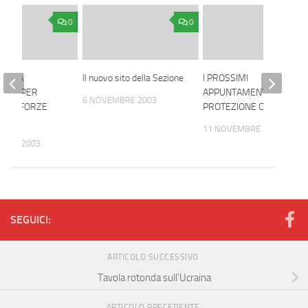
0
0
TA LA
Il nuovo sito della Sezione
I PROSSIMI
ATA, PER
APPUNTAMENTI DELLA
6 NOVEMBRE 2003
ELLE FORZE
PROTEZIONE CIVILE
11 NOVEMBRE 2003
MBRE 2003
SEGUICI:
ARTICOLO SUCCESSIVO
Tavola rotonda sull’Ucraina
ARTICOLO PRECEDENTE