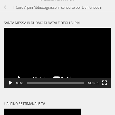
Il Coro Alpini Abbiategrasso in concerto per Don Gnocchi
SANTA MESSA IN DUOMO DI NATALE DEGLI ALPINI
Video
Player
00:00
01:05:51
L’ALPINO SETTIMANALE TV