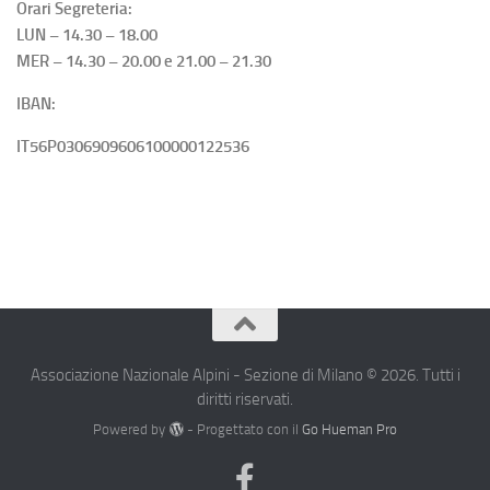
Orari Segreteria:
LUN – 14.30 – 18.00
MER – 14.30 – 20.00 e 21.00 – 21.30
IBAN:
IT56P0306909606100000122536
Associazione Nazionale Alpini - Sezione di Milano © 2026. Tutti i
diritti riservati.
Powered by
- Progettato con il
Go Hueman Pro