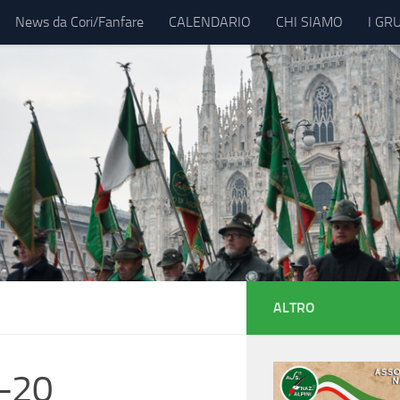
News da Cori/Fanfare
CALENDARIO
CHI SIAMO
I GR
ALTRO
0-20