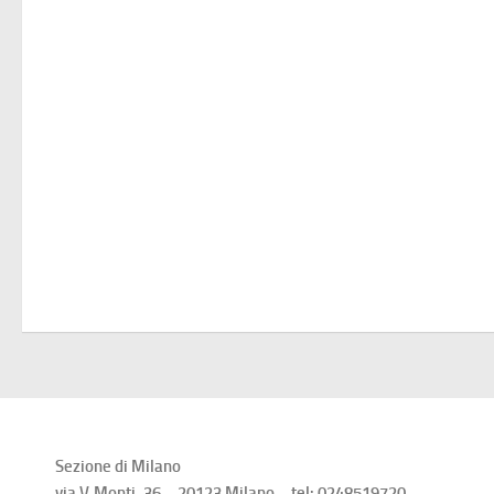
Sezione di Milano
via V.Monti, 36 – 20123 Milano – tel: 0248519720