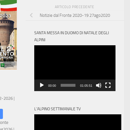
ARTICOLO PRECEDENTE
Notizie dal Fronte 2020-19 27ago2020
SANTA MESSA IN DUOMO DI NATALE DEGLI
ALPINI
Video
Player
00:00
01:05:51
 2-2026
|
L’ALPINO SETTIMANALE TV
ronte
ug2026
|