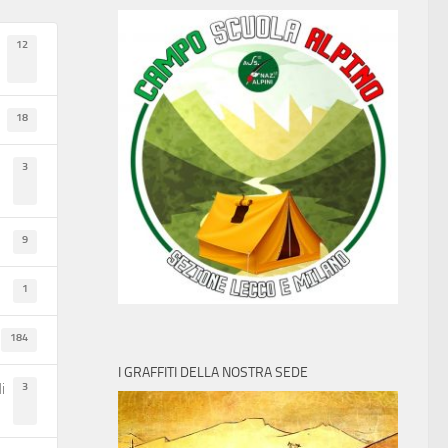
12
18
3
9
1
184
I GRAFFITI DELLA NOSTRA SEDE
3
i