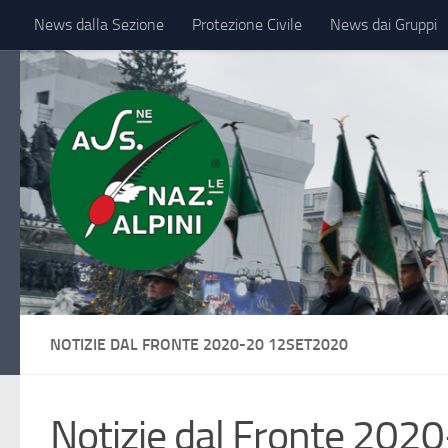
News dalla Sezione
Protezione Civile
News dai Gruppi
Sotto il contenuto
IL VESSILLO
NOTIZIE DAL FRONTE 2020-20 12SET2020
Notizie dal Fronte 202