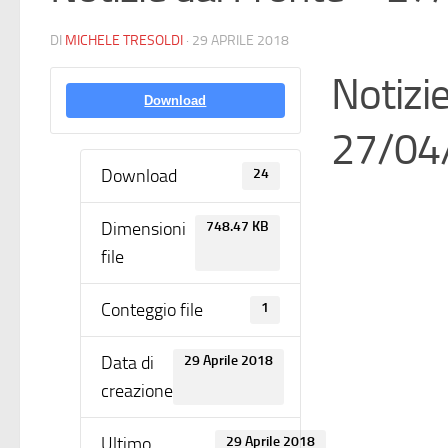
DI
MICHELE TRESOLDI
·
29 APRILE 2018
Notizie
Download
27/04
Download
24
Dimensioni
748.47 KB
file
Conteggio file
1
Data di
29 Aprile 2018
creazione
Ultimo
29 Aprile 2018