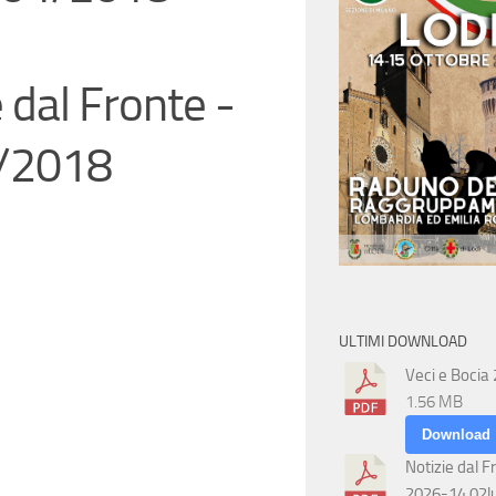
 dal Fronte -
/2018
ULTIMI DOWNLOAD
Veci e Bocia
1.56 MB
Download
Notizie dal F
2026-14 02l