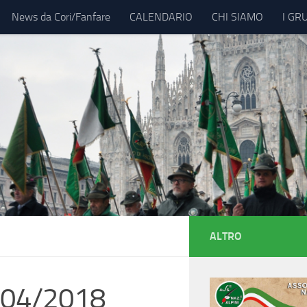
News da Cori/Fanfare
CALENDARIO
CHI SIAMO
I GR
ALTRO
7/04/2018