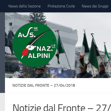
News dalla Sezione
Protezione Civile
News dai Gruppi
Sotto il contenuto
IL VESSILLO
NOTIZIE DAL FRONTE – 27/04/2018
Notizie dal Fronte – 2