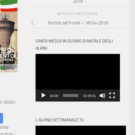
2019
ARTICOLO PRECEDENTE
Notizie dal fronte – 18/04/2018
SANTA MESSA IN DUOMO DI NATALE DEGLI
ALPINI
Video
Player
00:00
01:05:51
 2-2026
|
L’ALPINO SETTIMANALE TV
ronte
ug2026
|