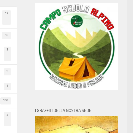
12
18
3
9
1
184
I GRAFFITI DELLA NOSTRA SEDE
3
i