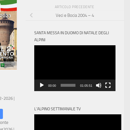
ARTICOLO PRECEDENTE
Veci e Bocia 2004 – 4
SANTA MESSA IN DUOMO DI NATALE DEGLI
ALPINI
Video
Player
00:00
01:05:51
 2-2026
|
L’ALPINO SETTIMANALE TV
ronte
ug2026
|