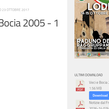
TO
23 OTTOBRE 2017
 Bocia 2005 - 1
ULTIMI DOWNLOAD
Veci e Bocia
1.56 MB
Download
Notizie dal F
2026-14 02l