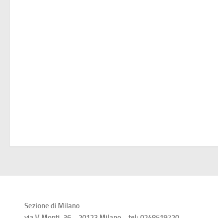
Sezione di Milano
via V.Monti, 36 – 20123 Milano – tel: 0248519720