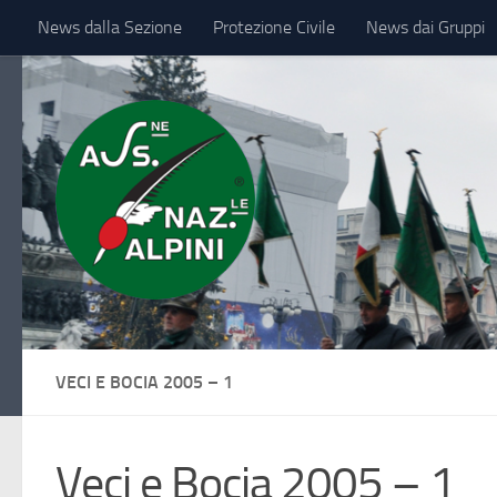
News dalla Sezione
Protezione Civile
News dai Gruppi
Sotto il contenuto
IL VESSILLO
VECI E BOCIA 2005 – 1
Veci e Bocia 2005 – 1