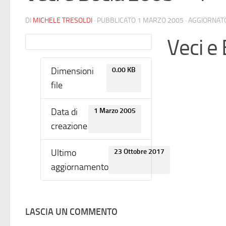
DI
MICHELE TRESOLDI
· PUBBLICATO
1 MARZO 2005
· AGGIORNA
Veci e
Dimensioni
0.00 KB
file
Data di
1 Marzo 2005
creazione
Ultimo
23 Ottobre 2017
aggiornamento
LASCIA UN COMMENTO