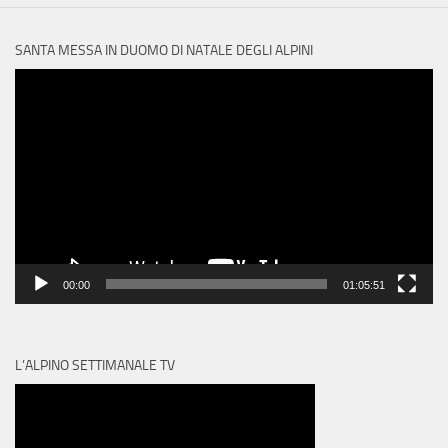
SANTA MESSA IN DUOMO DI NATALE DEGLI ALPINI
Video
Player
00:00
01:05:51
L’ALPINO SETTIMANALE TV