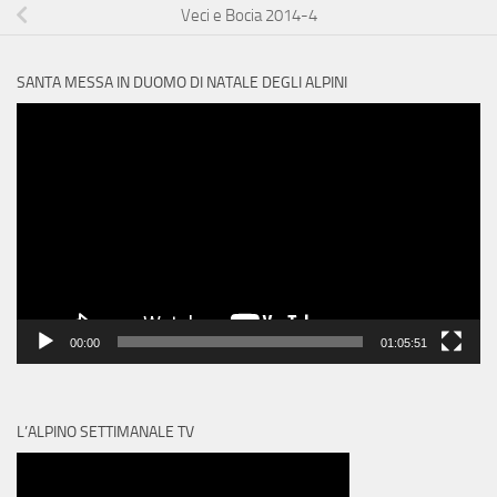
Veci e Bocia 2014-4
SANTA MESSA IN DUOMO DI NATALE DEGLI ALPINI
Video
Player
00:00
01:05:51
L’ALPINO SETTIMANALE TV