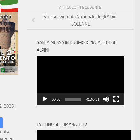
ARTICOLO PRECEDENTE
Varese: Giornata Nazionale degli Alpini
SOLENNE
SANTA MESSA IN DUOMO DI NATALE DEGLI
ALPINI
Video
Player
00:00
01:05:51
 2-2026
|
L’ALPINO SETTIMANALE TV
ronte
ug2026
|