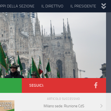
UPPI DELLA SEZIONE
IL DIRETTIVO
IL PRESIDENTE
SEGUICI:
ARTICOLO SUCCESSIVO
Milano sede: Riunione CdS