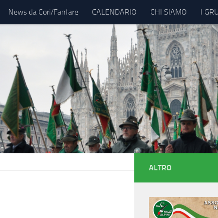
News da Cori/Fanfare
CALENDARIO
CHI SIAMO
I GR
ALTRO