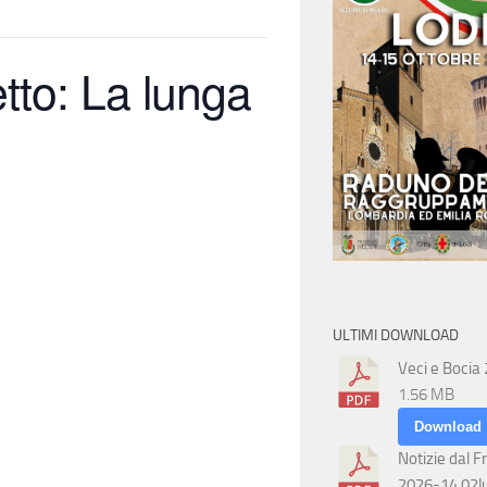
tto: La lunga
ULTIMI DOWNLOAD
Veci e Bocia
1.56 MB
Download
Notizie dal F
2026-14 02l