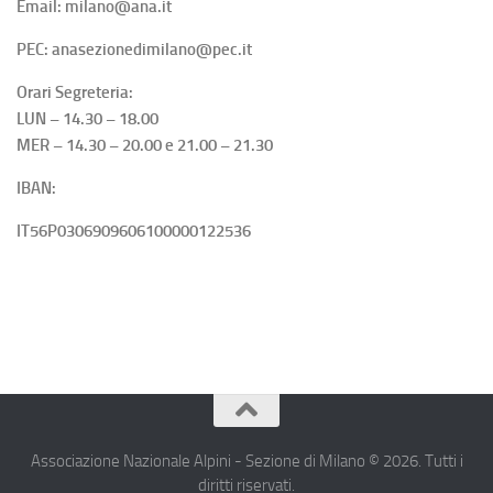
Email: milano@ana.it
PEC: anasezionedimilano@pec.it
Orari Segreteria:
LUN – 14.30 – 18.00
MER – 14.30 – 20.00 e 21.00 – 21.30
IBAN:
IT56P0306909606100000122536
Associazione Nazionale Alpini - Sezione di Milano © 2026. Tutti i
diritti riservati.