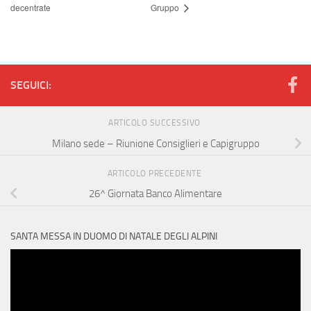
decentrate
Gruppo
SEGUICI:
ARTICOLO SUCCESSIVO
Milano sede – Riunione Consiglieri e Capigruppo
ARTICOLO PRECEDENTE
26^ Giornata Banco Alimentare
SANTA MESSA IN DUOMO DI NATALE DEGLI ALPINI
Video
Player