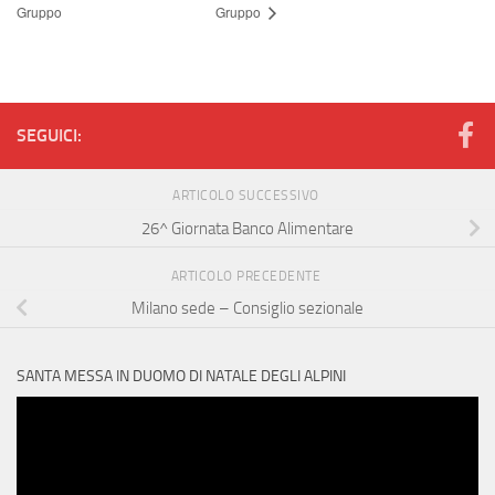
Gruppo
Gruppo
SEGUICI:
ARTICOLO SUCCESSIVO
26^ Giornata Banco Alimentare
ARTICOLO PRECEDENTE
Milano sede – Consiglio sezionale
SANTA MESSA IN DUOMO DI NATALE DEGLI ALPINI
Video
Player