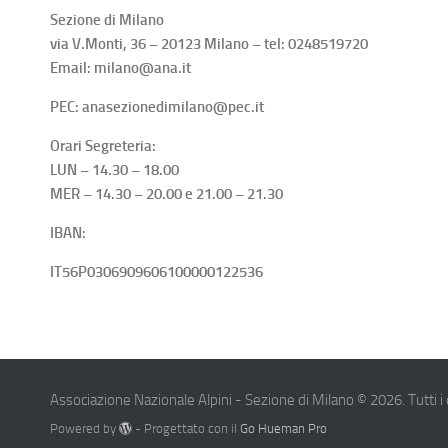
Sezione di Milano
via V.Monti, 36 – 20123 Milano – tel: 0248519720
Email: milano@ana.it
PEC: anasezionedimilano@pec.it
Orari Segreteria:
LUN – 14.30 – 18.00
MER – 14.30 – 20.00 e 21.00 – 21.30
IBAN:
IT56P0306909606100000122536
Associazione Nazionale Alpini - Sezione di Milano © 2026. Tutti i dir
Powered by
- Progettato con il
Go Hueman Pro