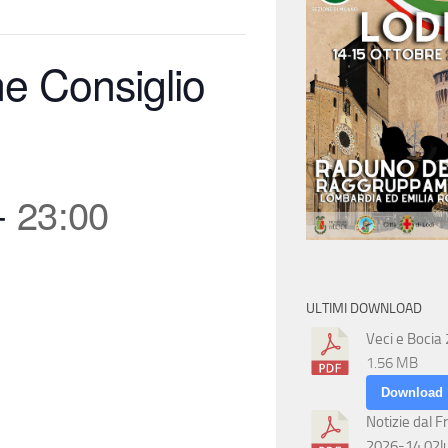
e Consiglio
-
23:00
ULTIMI DOWNLOAD
Veci e Bocia
1.56 MB
Download
Notizie dal F
2026-14 02l