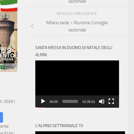
sezionale
ARTICOLO PRECEDENTE
Milano sede – Riunione Consiglio
sezionale
SANTA MESSA IN DUOMO DI NATALE DEGLI
ALPINI
Video
Player
 2-2026
|
00:00
01:05:51
L’ALPINO SETTIMANALE TV
ronte
ug2026
|