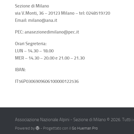
Sezione di Milano
via V.Monti, 36 – 20123 Milano – tel: 0248519720
Email: milano@ana.it
PEC: anasezionedimilano@pec.it
Orari Segreteria:
LUN – 14.30 – 18.00
MER – 14.30 – 20.00 e 21.00 – 21.30
IBAN:
IT56P0306909606100000122536
Associazione Nazionale Alpini - Sezione di Milano © 2026. Tutti i dir
Powered by
- Progettato con il
Go Hueman Pro