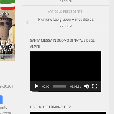
definire
ARTICOLO PRECEDENTE
Riunione Capigruppo – modalità da
definire
SANTA MESSA IN DUOMO DI NATALE DEGLI
ALPINI
Video
Player
 2-2026
|
00:00
01:05:51
L’ALPINO SETTIMANALE TV
ronte
ug2026
|