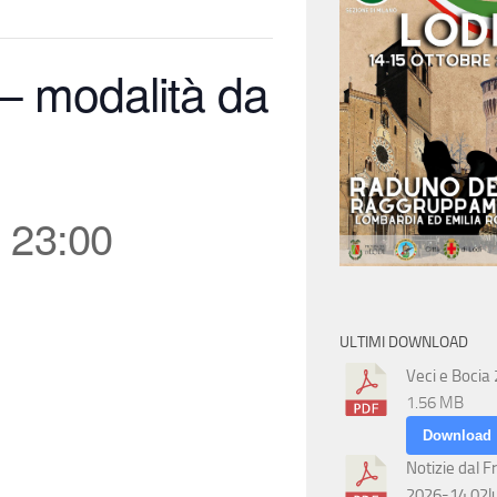
– modalità da
-
23:00
ULTIMI DOWNLOAD
Veci e Bocia
1.56 MB
Download
Notizie dal F
2026-14 02l