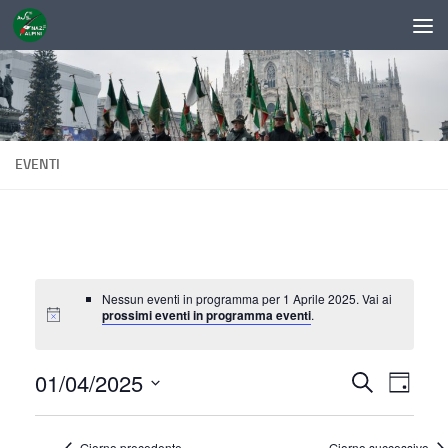
Sotto il contenuto
EVENTI
Nessun eventi in programma per 1 Aprile 2025. Vai ai
prossimi eventi in programma eventi
.
01/04/2025
E
E
Cerca
Giorno
v
v
Seleziona
la
e
e
Giorno precedente
Giorno successivo