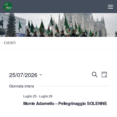
Sotto il contenuto
EVENTI
25/07/2026
E
E
Cerca
Giorno
v
v
Seleziona
Giornata intera
la
e
e
data.
n
Luglio 25
-
Luglio 26
n
Monte Adamello – Pellegrinaggio SOLENNE
t
t
o
i