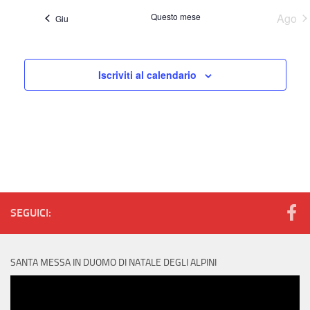
v
g
i
i
i
i
i
i
i
v
Questo mese
Ago
Giu
,
,
,
,
,
,
,
a
i
e
z
s
n
i
t
Iscriviti al calendario
t
o
e
i
n
N
e
a
v
i
g
SEGUICI:
a
z
i
SANTA MESSA IN DUOMO DI NATALE DEGLI ALPINI
Video
o
Player
n