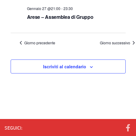
e
e
data.
n
Gennaio 27 @21:00
-
23:30
n
Arese – Assemblea di Gruppo
t
t
o
i
V
R
Giorno precedente
Giorno successivo
i
i
s
c
t
Iscriviti al calendario
e
e
r
N
c
a
a
v
e
i
v
g
a
i
SEGUICI:
z
s