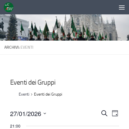
Sotto il contenuto
ARCHIVI:
EVENTI
Eventi dei Gruppi
Eventi
Eventi dei Gruppi
27/01/2026
E
E
Cerca
Giorno
v
v
Seleziona
21:00
la