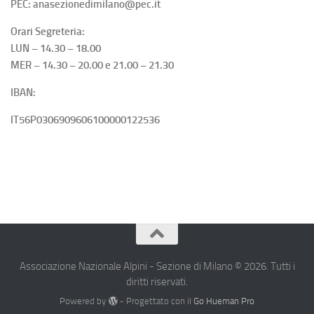
PEC: anasezionedimilano@pec.it
Orari Segreteria:
LUN – 14.30 – 18.00
MER – 14.30 – 20.00 e 21.00 – 21.30
IBAN:
IT56P0306909606100000122536
Associazione Nazionale Alpini - Sezione di Milano © 2026. Tutti i
diritti riservati.
Powered by
- Progettato con il
Go Hueman Pro