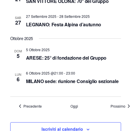
SAN VITTORE OLONA: 70° del Gruppo
a
v
27 Settembre 2025
-
28 Settembre 2025
SAB
i
27
LEGNANO: Festa Alpina d’autunno
g
a
Ottobre 2025
z
5 Ottobre 2025
DOM
5
i
ARESE: 25° di fondazione del Gruppo
o
6 Ottobre 2025 @21:00
-
23:00
n
LUN
6
MILANO sede: riunione Consiglio sezionale
e
Eventi
Eve
Precedente
Oggi
Prossimo
Iscriviti al calendario