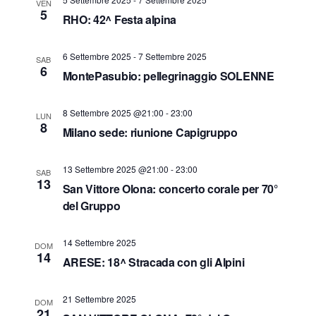
VEN
V
5
R
RHO: 42^ Festa alpina
i
i
s
6 Settembre 2025
-
7 Settembre 2025
c
SAB
t
6
MontePasubio: pellegrinaggio SOLENNE
e
e
r
N
8 Settembre 2025 @21:00
-
23:00
LUN
c
8
a
Milano sede: riunione Capigruppo
a
v
e
i
13 Settembre 2025 @21:00
-
23:00
SAB
13
San Vittore Olona: concerto corale per 70°
v
g
del Gruppo
a
i
z
s
14 Settembre 2025
DOM
i
t
14
ARESE: 18^ Stracada con gli Alpini
o
e
n
N
21 Settembre 2025
DOM
21
e