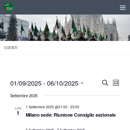
Sotto il contenuto
EVENTI
01/09/2025
 - 
06/10/2025
E
E
Cerca
Lista
v
v
Seleziona
Settembre 2025
la
e
e
data.
n
1 Settembre 2025 @21:00
-
23:00
LUN
n
1
Milano sede: Riunione Consiglio sezionale
t
t
o
i
5 Settembre 2025
-
7 Settembre 2025