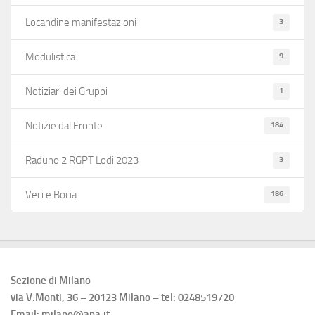
3
Locandine manifestazioni
9
Modulistica
1
Notiziari dei Gruppi
184
Notizie dal Fronte
3
Raduno 2 RGPT Lodi 2023
186
Veci e Bocia
Sezione di Milano
via V.Monti, 36 – 20123 Milano – tel: 0248519720
Email: milano@ana.it