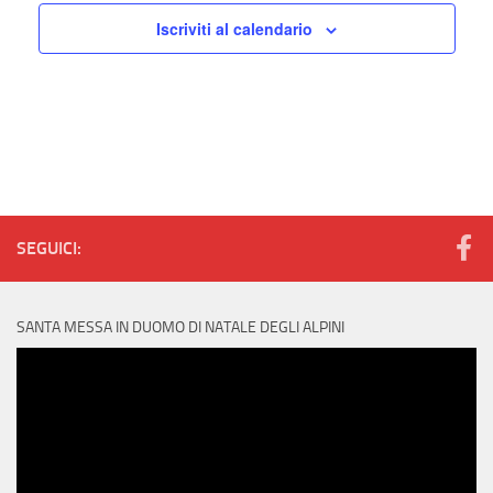
i
t
t
Iscriviti al calendario
o
e
i
n
N
e
a
v
i
g
SEGUICI:
a
z
i
SANTA MESSA IN DUOMO DI NATALE DEGLI ALPINI
o
Video
n
Player
e