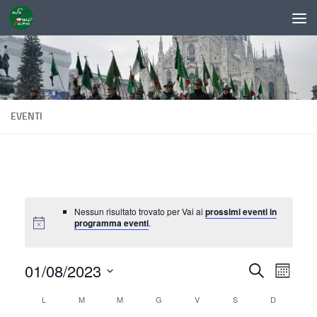
Sotto il contenuto
EVENTI
Nessun risultato trovato per Vai ai
prossimi eventi in
programma eventi
.
01/08/2023
E
E
Cerca
Mese
v
v
Seleziona
C
L
M
M
G
V
S
D
la
e
e