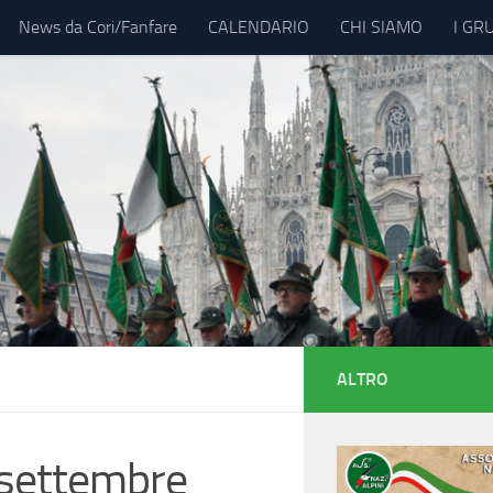
News da Cori/Fanfare
CALENDARIO
CHI SIAMO
I GR
ALTRO
 settembre