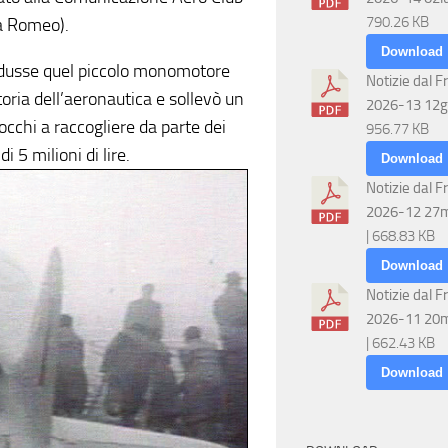
790.26 KB
fa Romeo).
Download
ndusse quel piccolo monomotore
Notizie dal F
oria dell’aeronautica e sollevò un
2026-13 12g
cchi a raccogliere da parte dei
956.77 KB
 5 milioni di lire.
Download
Notizie dal F
2026-12 27
| 668.83 KB
Download
Notizie dal F
2026-11 20
| 662.43 KB
Download