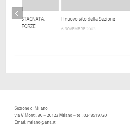
ATA LA CASTAGNATA,
Il nuovo sito della Sezione
TTO DELLE FORZE
6 NOVEMBRE 2003
E
MBRE 2003
Sezione di Milano
via V.Monti, 36 – 20123 Milano – tel: 0248519720
Email: milano@ana.it