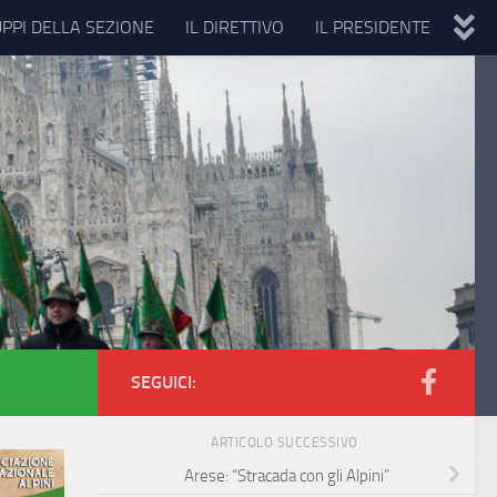
UPPI DELLA SEZIONE
IL DIRETTIVO
IL PRESIDENTE
SEGUICI:
ARTICOLO SUCCESSIVO
Arese: “Stracada con gli Alpini”