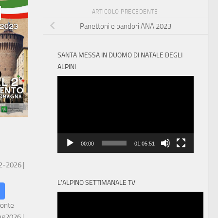
ARTICOLO PRECEDENTE
Panettoni e pandori ANA 2023
SANTA MESSA IN DUOMO DI NATALE DEGLI
ALPINI
Video
Player
00:00
01:05:51
 2-2026
|
L’ALPINO SETTIMANALE TV
ronte
ug2026
|