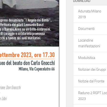
DOWNLOAD
Adunata Milano
2019
Documenti
Locandine
manifestazioni
Modulistica
Notiziari dei Gruppi
Notizie dal Fronte
Raduno 2 RGPT Lod
2023