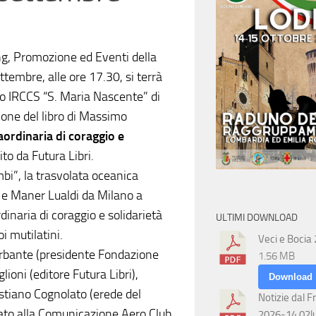
ng, Promozione ed Eventi della
embre, alle ore 17.30, si terrà
ro IRCCS “S. Maria Nascente” di
ione del libro di Massimo
raordinaria di coraggio e
dito da Futura Libri.
mbi”, la trasvolata oceanica
 e Maner Lualdi da Milano a
inaria di coraggio e solidarietà
ULTIMI DOWNLOAD
i mutilatini.
Veci e Bocia
arbante (presidente Fondazione
1.56 MB
ioni (editore Futura Libri),
Download
astiano Cognolato (erede del
Notizie dal F
gato alla Comunicazione Aero Club
2026-14 02l