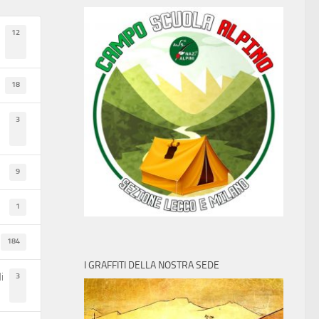
12
18
3
9
1
184
I GRAFFITI DELLA NOSTRA SEDE
3
i