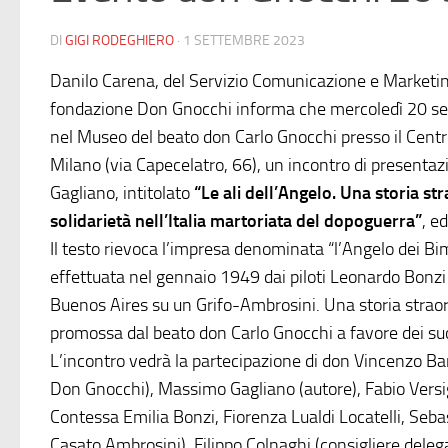
DI
GIGI RODEGHIERO
·
1 SETTEMBRE 2023
Danilo Carena, del Servizio Comunicazione e Marketi
fondazione Don Gnocchi informa che mercoledì 20 sett
nel Museo del beato don Carlo Gnocchi presso il Cent
Milano (via Capecelatro, 66), un incontro di presentaz
Gagliano, intitolato
“Le ali dell’Angelo. Una storia st
solidarietà nell’Italia martoriata del dopoguerra”
, e
Il testo rievoca l’impresa denominata “l’Angelo dei Bi
effettuata nel gennaio 1949 dai piloti Leonardo Bonzi
Buenos Aires su un Grifo-Ambrosini. Una storia straord
promossa dal beato don Carlo Gnocchi a favore dei suo
L’incontro vedrà la partecipazione di don Vincenzo B
Don Gnocchi), Massimo Gagliano (autore), Fabio Versigl
Contessa Emilia Bonzi, Fiorenza Lualdi Locatelli, Seb
Casato Ambrosini), Filippo Colnaghi (consigliere dele