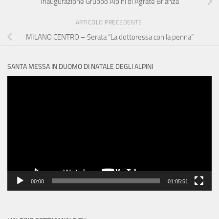
Inaugurazione Gruppo Alpini di Agrate Brianza
ARTICOLO PRECEDENTE
MILANO CENTRO – Serata “La dottoressa con la penna”
SANTA MESSA IN DUOMO DI NATALE DEGLI ALPINI
Video
Player
00:00
01:05:51