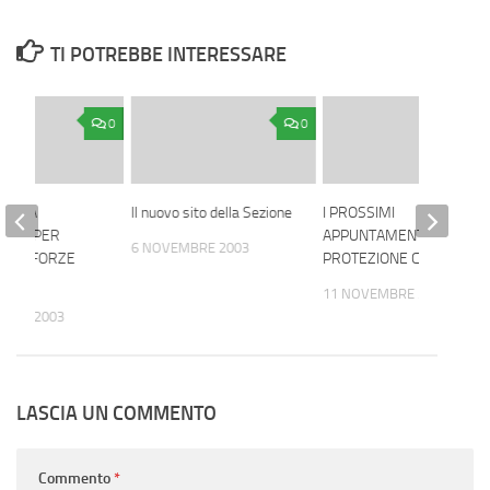
TI POTREBBE INTERESSARE
0
0
TA LA
Il nuovo sito della Sezione
I PROSSIMI
ATA, PER
APPUNTAMENTI DELLA
6 NOVEMBRE 2003
ELLE FORZE
PROTEZIONE CIVILE
11 NOVEMBRE 2003
MBRE 2003
LASCIA UN COMMENTO
Commento
*