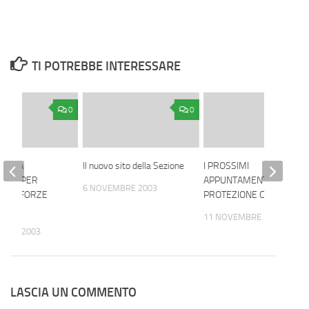
TI POTREBBE INTERESSARE
0
0
TA LA
Il nuovo sito della Sezione
I PROSSIMI
ATA, PER
APPUNTAMENTI DELLA
6 NOVEMBRE 2003
ELLE FORZE
PROTEZIONE CIVILE
11 NOVEMBRE 2003
MBRE 2003
LASCIA UN COMMENTO