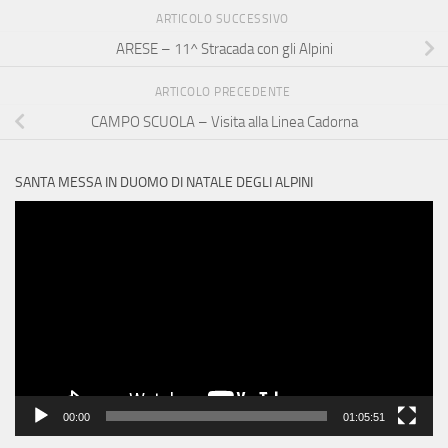
ARTICOLO SUCCESSIVO
ARESE – 11^ Stracada con gli Alpini
ARTICOLO PRECEDENTE
CAMPO SCUOLA – Visita alla Linea Cadorna
SANTA MESSA IN DUOMO DI NATALE DEGLI ALPINI
Video
Player
00:00
01:05:51