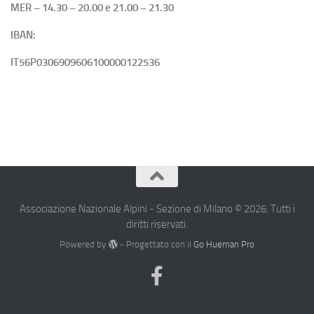
MER – 14.30 – 20.00 e 21.00 – 21.30
IBAN:
IT56P0306909606100000122536
Associazione Nazionale Alpini - Sezione di Milano © 2026. Tutti i
diritti riservati.
Powered by
- Progettato con il
Go Hueman Pro