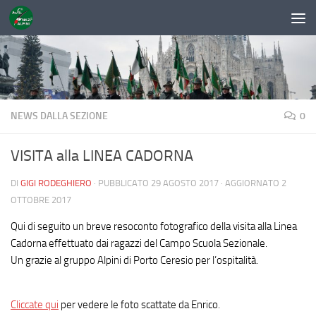
Sotto il contenuto
NEWS DALLA SEZIONE
0
VISITA alla LINEA CADORNA
DI
GIGI RODEGHIERO
· PUBBLICATO
29 AGOSTO 2017
· AGGIORNATO
2
OTTOBRE 2017
Qui di seguito un breve resoconto fotografico della visita alla Linea
Cadorna effettuato dai ragazzi del Campo Scuola Sezionale.
Un grazie al gruppo Alpini di Porto Ceresio per l’ospitalità.
Cliccate qui
per vedere le foto scattate da Enrico.