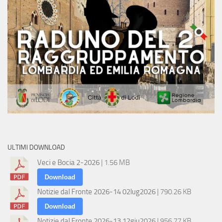
ULTIMI DOWNLOAD
Veci e Bocia 2-2026
| 1.56 MB
Download
Notizie dal Fronte 2026-14 02lug2026
| 790.26 KB
Download
Notizie dal Fronte 2026-13 12giu2026
| 956.77 KB