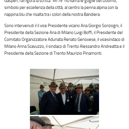
Gasperi, raffigura la scritta “MI19” richiama le guglie del Duomo,
simbolo per eccellenza della città; al centro la penna alpina con la
nappina blu che risalta tra i colori della nostra Bandiera.
Sono intervenuti il il vice Presidente vicario Ana Giorgio Sonzogni, il
Presidente della Sezione Ana di Milano Luigi Boffi, il Presidente del
Comitato Organizzatore Adunata Renato Genovese, il vicesindaco di
Milano Anna Scavuzzo, il sindaco di Trento Alessandro Andreatta e il
Presidente della Sezione di Trento Maurizio Pinamonti.