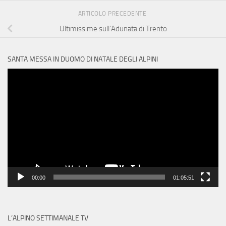
ARTICOLO PRECEDENTE
Ultimissime sull’Adunata di Trento
SANTA MESSA IN DUOMO DI NATALE DEGLI ALPINI
Video
Player
00:00
01:05:51
L’ALPINO SETTIMANALE TV