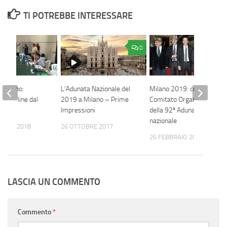
TI POTREBBE INTERESSARE
0
 Milano:
L’Adunata Nazionale del
Milano 2019: costituito il
ni on line dal
2019 a Milano – Prime
Comitato Organizzatore
e
Impressioni
della 92ª Adunata
nazionale
MBRE 2018
26 OTTOBRE 2017
26 FEBBRAIO 2018
LASCIA UN COMMENTO
Commento
*