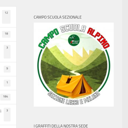
12
CAMPO SCUOLA SEZIONALE
18
3
0
0
9
1
184
 in Irak
Sabato 29 novembre: Colletta del
Banco alimentare
3
i
14 NOVEMBRE 2003
I GRAFFITI DELLA NOSTRA SEDE