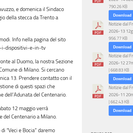
790.26 KB
avuzzo, e domenica il Sindaco
Download
io della stecca da Trento a
Notizie dal F
2026-13 12g
956.77 KB
odi. Info nella pagina del sito
i-dispositivi-e-in-tv
Download
Notizie dal F
 fronte al Duomo, la nostra Sezione
2026-12 27
l Comune di Milano. Si cercano
| 668.83 KB
nica 13. Prendere contatto con il
Download
estione di questi spazi che
Notizie dal F
e dell’Adunata del Centenario.
2026-11 20
| 662.43 KB
 sabato 12 maggio verrà
Download
le del Centenario a Milano.
 di “Veci e Bocia” daremo