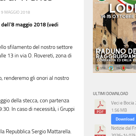
O
9 MAGGIO 2018
4 dell’8 maggio 2018 (vedi
ello sfilamento del nostro settore
alle 13 in via O. Rovereti, zona di
o, renderemo gli onori al nostro
ULTIMI DOWNLOAD
aggio della stecca, con partenza
Veci e Bocia
:30. In caso di necessità, i Gruppi
1.56 MB
Download
Notizie dal F
la Repubblica Sergio Mattarella.
2026-14 02l