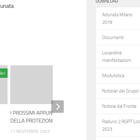
DOWNLOAD
dunata.
Adunata Milano
2019
Documenti
Locandine
manifestazioni
0
0
Modulistica
Notiziari dei Gruppi
Notizie dal Fronte
I PROSSIMI APPUNTAMENTI
Lutto per l’attentato
DELLA PROTEZIONE CIVILE
Raduno 2 RGPT Lod
13 NOVEMBRE 2003
2023
11 NOVEMBRE 2003