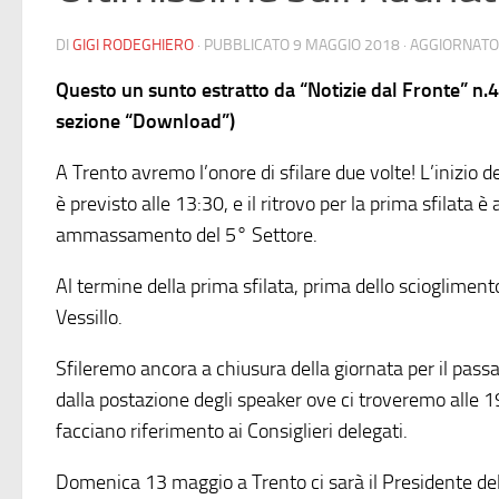
DI
GIGI RODEGHIERO
· PUBBLICATO
9 MAGGIO 2018
· AGGIORNAT
Questo un sunto estratto da “Notizie dal Fronte” n.
sezione “Download”)
A Trento avremo l’onore di sfilare due volte! L’inizio d
è previsto alle 13:30, e il ritrovo per la prima sfilata è 
ammassamento del 5° Settore.
Al termine della prima sfilata, prima dello sciogliment
Vessillo.
Sfileremo ancora a chiusura della giornata per il pass
dalla postazione degli speaker ove ci troveremo alle 19
facciano riferimento ai Consiglieri delegati.
Domenica 13 maggio a Trento ci sarà il Presidente del