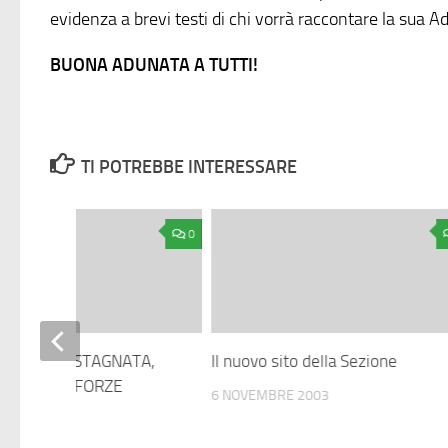
evidenza a brevi testi di chi vorrà raccontare la sua A
BUONA ADUNATA A TUTTI!
TI POTREBBE INTERESSARE
0
ATA LA CASTAGNATA,
Il nuovo sito della Sezione
TTO DELLE FORZE
6 NOVEMBRE 2003
E
MBRE 2003