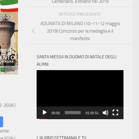
Centenario, a Milano nel 2019
ARTICOLO PRECEDENTE
ADUNATA DI MILANO (10-11-12 maggio
2019) Concorso per la medaglia e il
manifesto
SANTA MESSA IN DUOMO DI NATALE DEGLI
ALPINI
Video
Player
 2-2026
|
00:00
01:05:51
ronte
L’ALPINO SETTIMANALE TV
ug2026
|