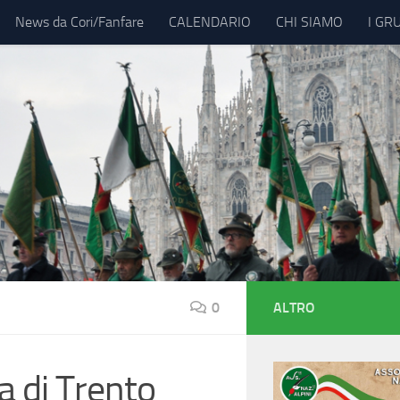
News da Cori/Fanfare
CALENDARIO
CHI SIAMO
I GR
0
ALTRO
a di Trento