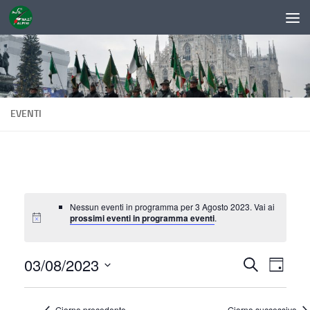
Sotto il contenuto
EVENTI
Nessun eventi in programma per 3 Agosto 2023. Vai ai
prossimi eventi in programma eventi
.
03/08/2023
E
E
Cerca
Giorno
v
v
Seleziona
la
e
e
Giorno precedente
Giorno successivo