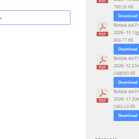
790.26 KB
N
e
Download
a
r
Notizie dal F
v
2026-13 12g
c
956.77 KB
i
Download
a
g
Notizie dal F
2026-12 27
e
a
| 668.83 KB
z
Download
v
Notizie dal F
i
i
2026-11 20
| 662.43 KB
o
s
Download
n
t
e