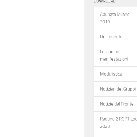
DOWNLOAD
e
Adunata Milano
N
2019
a
Documenti
v
Locandine
manifestazioni
i
Modulistica
g
Notiziari dei Gruppi
a
Notizie dal Fronte
z
Raduno 2 RGPT Lod
i
2023