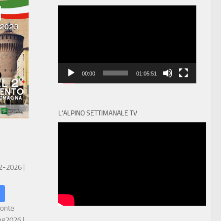
Video
Player
00:00
01:05:51
L’ALPINO SETTIMANALE TV
 2-2026
|
ronte
ug2026
|