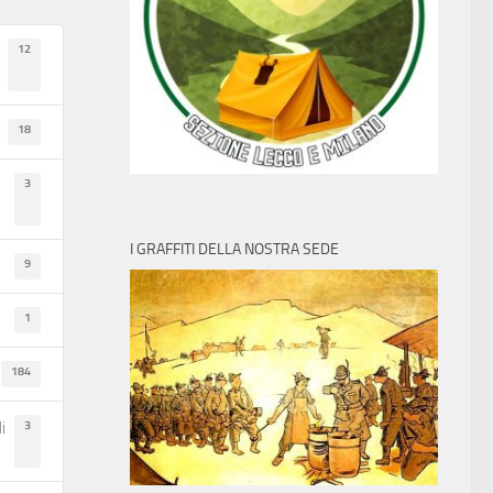
12
18
3
I GRAFFITI DELLA NOSTRA SEDE
9
1
184
3
i