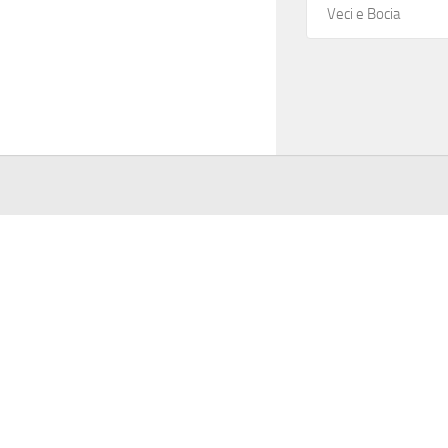
o
Veci e Bocia
n
e